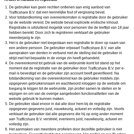
De gebruiker kan geen rechten ontlenen aan enig aanbod van
dat een kennelijke fout of vergissing bevat.
Voor totstandkoming van overeenkomsten is registratie door de gebruiker
op de website vereist. De website bevat expliciete erotische inhoud.
Registratie is uitsluitend mogelijk voor personen die de leeftijd van 18 jaar
hebben bereikt. Door zich te registreren verklaart de gebruiker
meerderjarig te zijn.
Het is de gebruiker niet toegestaan een registratie te doen op naam van
een andere persoon. De gebruiker vrijwaart
van alle
aanspraken van derden in verband met de stelling dat de gebruiker in
strijd met het bepaalde in de vorige zin heeft gehandeld.
De overeenkomst tot gebruik van de webruimte komt tot stand op het
moment dat de registratie van de gebruiker door
per e-
mail is bevestigd en de gebruiker zijn account heeft geverifieerd. Na
totstandkoming van die overeenkomst kan de gebruiker middels zijn
opgegeven gebruikersnaam en wachtwoord inloggen op de website om
toegang te krijgen tot de webruimte, zijn profiel samen te stellen en te
wijzigen en om van de overige aangeboden functionaliteiten van de
website gebruik te kunnen maken.
De gebruiker staat ervoor in dat alle door hem bij de registratie
opgegeven gegevens juist, nauwkeurig, actueel en volledig zijn. Voorts
verklaart de gebruiker dat alle gegevens die hij op enig ander moment
aan
verstrekt, eveneens juist, nauwkeurig, actueel en
volledig zijn.
Het aanmaken van meerdere profielen door dezelfde gebruiker is niet