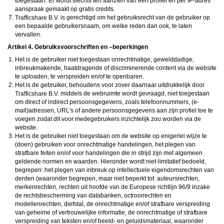
toegestaan. Er wordt slechts ten aanzien van één profiel en per IP-adres
aanspraak gemaakt op gratis credits.
is gerechtigd om het gebruiksrecht van de gebruiker op
een bepaalde gebruikersnaam, om welke reden dan ook, te laten
vervallen.
Artikel 4. Gebruiksvoorschriften en –beperkingen
Het is de gebruiker niet toegestaan onrechtmatige, gewelddadige,
inbreukmakende, haatdragende of discriminerende content via de website
te uploaden, te verspreiden en/of te openbaren.
Het is de gebruiker, behoudens voor zover daarnaar uitdrukkelijk door
middels de webruimte wordt gevraagd, niet toegestaan
om direct of indirect persoonsgegevens, zoals telefoonnummers, (e-
mail)adressen, URL's of andere persoonsgegevens aan zijn profiel toe te
voegen zodat dit voor medegebruikers inzichtelijk zou worden via de
website.
Het is de gebruiker niet toegestaan om de website op enigerlei wijze te
(doen) gebruiken voor onrechtmatige handelingen, het plegen van
strafbare feiten en/of voor handelingen die in strijd zijn met algemeen
geldende normen en waarden. Hieronder wordt niet-limitatief bedoeld,
begrepen: het plegen van inbreuk op intellectuele eigendomsrechten van
derden (waaronder begrepen, maar niet beperkt tot: auteursrechten,
merkenrechten, rechten uit hoofde van de Europese richtlijn 96/9 inzake
de rechtsbescherming van databanken, octrooirechten en
modellenrechten, diefstal, de onrechtmatige en/of strafbare verspreiding
van geheime of vertrouwelijke informatie, de onrechtmatige of strafbare
verspreiding van teksten en/of beeld- en geluidsmateriaal, waaronder