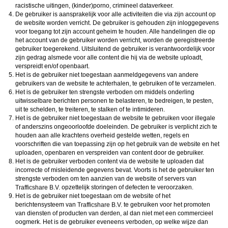
racistische uitingen, (kinder)porno, crimineel dataverkeer.
De gebruiker is aansprakelijk voor alle activiteiten die via zijn account op
de website worden verricht. De gebruiker is gehouden zijn inloggegevens
voor toegang tot zijn account geheim te houden. Alle handelingen die op
het account van de gebruiker worden verricht, worden de geregistreerde
gebruiker toegerekend. Uitsluitend de gebruiker is verantwoordelijk voor
zijn gedrag alsmede voor alle content die hij via de website uploadt,
verspreidt en/of openbaart.
Het is de gebruiker niet toegestaan aanmeldgegevens van andere
gebruikers van de website te achterhalen, te gebruiken of te verzamelen.
Het is de gebruiker ten strengste verboden om middels onderling
uitwisselbare berichten personen te belasteren, te bedreigen, te pesten,
uit te schelden, te treiteren, te stalken of te intimideren.
Het is de gebruiker niet toegestaan de website te gebruiken voor illegale
of anderszins ongeoorloofde doeleinden. De gebruiker is verplicht zich te
houden aan alle krachtens overheid gestelde wetten, regels en
voorschriften die van toepassing zijn op het gebruik van de website en het
uploaden, openbaren en verspreiden van content door de gebruiker.
Het is de gebruiker verboden content via de website te uploaden dat
incorrecte of misleidende gegevens bevat. Voorts is het de gebruiker ten
strengste verboden om ten aanzien van de website of servers van
opzettelijk storingen of defecten te veroorzaken.
Het is de gebruiker niet toegestaan om de website of het
berichtensysteem van
te gebruiken voor het promoten
van diensten of producten van derden, al dan niet met een commercieel
oogmerk. Het is de gebruiker eveneens verboden, op welke wijze dan