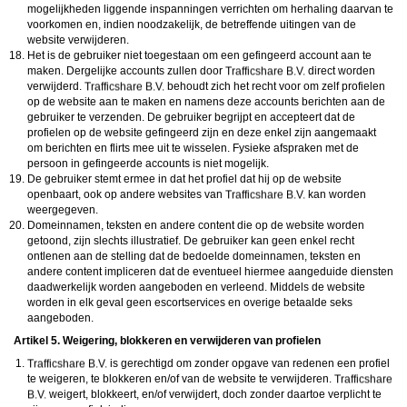
mogelijkheden liggende inspanningen verrichten om herhaling daarvan te
voorkomen en, indien noodzakelijk, de betreffende uitingen van de
website verwijderen.
Het is de gebruiker niet toegestaan om een gefingeerd account aan te
maken. Dergelijke accounts zullen door
direct worden
verwijderd.
behoudt zich het recht voor om zelf profielen
op de website aan te maken en namens deze accounts berichten aan de
gebruiker te verzenden. De gebruiker begrijpt en accepteert dat de
profielen op de website gefingeerd zijn en deze enkel zijn aangemaakt
om berichten en flirts mee uit te wisselen. Fysieke afspraken met de
persoon in gefingeerde accounts is niet mogelijk.
De gebruiker stemt ermee in dat het profiel dat hij op de website
openbaart, ook op andere websites van
kan worden
weergegeven.
Domeinnamen, teksten en andere content die op de website worden
getoond, zijn slechts illustratief. De gebruiker kan geen enkel recht
ontlenen aan de stelling dat de bedoelde domeinnamen, teksten en
andere content impliceren dat de eventueel hiermee aangeduide diensten
daadwerkelijk worden aangeboden en verleend. Middels de website
worden in elk geval geen escortservices en overige betaalde seks
aangeboden.
Artikel 5. Weigering, blokkeren en verwijderen van profielen
is gerechtigd om zonder opgave van redenen een profiel
te weigeren, te blokkeren en/of van de website te verwijderen.
weigert, blokkeert, en/of verwijdert, doch zonder daartoe verplicht te