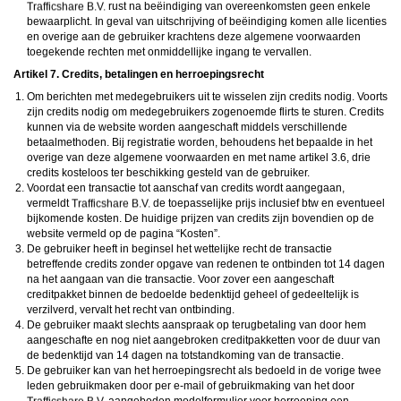
rust na beëindiging van overeenkomsten geen enkele
bewaarplicht. In geval van uitschrijving of beëindiging komen alle licenties
en overige aan de gebruiker krachtens deze algemene voorwaarden
toegekende rechten met onmiddellijke ingang te vervallen.
Artikel 7. Credits, betalingen en herroepingsrecht
Om berichten met medegebruikers uit te wisselen zijn credits nodig. Voorts
zijn credits nodig om medegebruikers zogenoemde flirts te sturen. Credits
kunnen via de website worden aangeschaft middels verschillende
betaalmethoden. Bij registratie worden, behoudens het bepaalde in het
overige van deze algemene voorwaarden en met name artikel 3.6, drie
credits kosteloos ter beschikking gesteld van de gebruiker.
Voordat een transactie tot aanschaf van credits wordt aangegaan,
vermeldt
de toepasselijke prijs inclusief btw en eventueel
bijkomende kosten. De huidige prijzen van credits zijn bovendien op de
website vermeld op de pagina “Kosten”.
De gebruiker heeft in beginsel het wettelijke recht de transactie
betreffende credits zonder opgave van redenen te ontbinden tot 14 dagen
na het aangaan van die transactie. Voor zover een aangeschaft
creditpakket binnen de bedoelde bedenktijd geheel of gedeeltelijk is
verzilverd, vervalt het recht van ontbinding.
De gebruiker maakt slechts aanspraak op terugbetaling van door hem
aangeschafte en nog niet aangebroken creditpakketten voor de duur van
de bedenktijd van 14 dagen na totstandkoming van de transactie.
De gebruiker kan van het herroepingsrecht als bedoeld in de vorige twee
leden gebruikmaken door per e-mail of gebruikmaking van het door