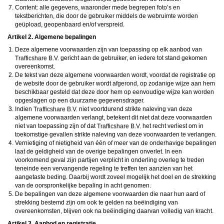
daarna dien je voor credits te betalen. De kosten daarvoor tref je aan bij jouw
Content: alle gegevens, waaronder mede begrepen foto’s en
bestelling van credits en op de pagina
Kosten
.
tekstberichten, die door de gebruiker middels de webruimte worden
behoudt zich het recht voor om zelf profielen op deze website aan te
maken en namens deze profielen berichten aan jou als gebruiker te verzenden. Door
geüpload, geopenbaard en/of verspreid.
gebruik van deze website begrijp en accepteer je dat de profielen op deze website
Artikel 2. Algemene bepalingen
gefingeerd zijn. Deze gefingeerde profielen zijn alleen aangemaakt om berichten en
flirts mee uit te wisselen; fysieke afspraken met de persoon achter een gefingeerd
Deze algemene voorwaarden zijn van toepassing op elk aanbod van
profiel zijn dan ook niet mogelijk.
gericht aan de gebruiker, en iedere tot stand gekomen
Deze site wordt beschermd door reCAPTCHA, het
Privacybeleid
en de
Algemene
Voorwaarden
van Google zijn van toepassing.
overeenkomst.
hanteert een beschermplan met als doel het herkennen en in
De tekst van deze algemene voorwaarden wordt, voordat de registratie op
bescherming nemen van consumenten die de aard van de diensten op deze website
de website door de gebruiker wordt afgerond, op zodanige wijze aan hem
mogelijk niet begrijpen. Het beschermplan houdt onder meer in dat jijzelf, maar ook
beschikbaar gesteld dat deze door hem op eenvoudige wijze kan worden
derden een toegangsverbod voor jou kunnen aanvragen. Meer informatie hierover tref
opgeslagen op een duurzame gegevensdrager.
je aan op de pagina
Toegangsverbod
.
Op het gebruik van deze website zijn de
algemene voorwaarden
,
cookieverklaring
Indien
niet voortdurend strikte naleving van deze
en
privacybeleid
van
van toepassing. Door op
"Akkoord en
algemene voorwaarden verlangt, betekent dit niet dat deze voorwaarden
doorgaan"
te klikken ga je met de
cookieverklaring
en
privacybeleid
akkoord.
niet van toepassing zijn of dat
het recht verliest om in
Indien je je op de website registreert, ga je tevens akkoord met de
algemene
toekomstige gevallen strikte naleving van deze voorwaarden te verlangen.
voorwaarden
.
Vernietiging of nietigheid van één of meer van de onderhavige bepalingen
laat de geldigheid van de overige bepalingen onverlet. In een
voorkomend geval zijn partijen verplicht in onderling overleg te treden
teneinde een vervangende regeling te treffen ten aanzien van het
aangetaste beding. Daarbij wordt zoveel mogelijk het doel en de strekking
van de oorspronkelijke bepaling in acht genomen.
De bepalingen van deze algemene voorwaarden die naar hun aard of
strekking bestemd zijn om ook te gelden na beëindiging van
overeenkomsten, blijven ook na beëindiging daarvan volledig van kracht.
Artikel 3. Aanbod en registratie