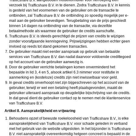
aangeboden modelformulier voor herroeping een
verzoek bij
in te dienen. Zodra
in kennis
is gesteld van het voornemen van de gebruiker om de transactie te
ontbinden, zal
de ontbinding zo spoedig mogelijk per e-
mail aan de gebruiker bevestigen. Terugbetaling van de prijs geschiedt
binnen 14 dagen na ontbinding van de transactie, via dezelfde
betaalmethode als waarmee de gebruiker de credits aanschafte.
is steeds gerechtigd de prijzen van credits te wijzigen
zonder voorafgaande kennisgeving. Prijswijzigingen hebben echter geen
invloed op reeds tot stand gekomen transacties.
De gebruiker maakt niet eerder aanspraak op gebruik van betaalde
services van
dan nadat daarvoor voldoende credittegoed
op het account van de gebruiker aanwezig is.
Door de gebruiker verrichte betalingen komen onverminderd het
bepaalde in lid 3, 4 en 5, alsook artikel 6.3 nimmer voor restitutie in
aanmerking en (kosteloze) credits zijn niet inwisselbaar voor geld.
In geval credits onverhoopt niet zijn bijgeschreven op het account van de
gebruiker, terwijl er wel een betaling heeft plaatsgevonden, maakt de
gebruiker uiteraard aanspraak op deugdelijke bijschrijving van de credits.
In dat geval dient de gebruiker contact op te nemen met de klantenservice
van
Artikel 8. Aansprakelijkheid en vrijwaring
Behoudens opzet of bewuste roekeloosheid van
, is elke
aansprakelijkheid van
voor schade geleden in verband
met het gebruik van de website uitgesloten. In het bijzonder is
niet aansprakelijk overeenkomstig hetgeen concreet is bepaald in de