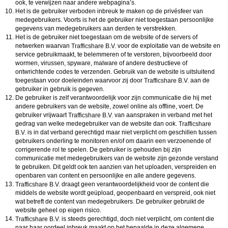
ook, te verwijzen naar andere webpagina’s.
Het is de gebruiker verboden inbreuk te maken op de privésfeer van
medegebruikers. Voorts is het de gebruiker niet toegestaan persoonlijke
gegevens van medegebruikers aan derden te verstrekken.
Het is de gebruiker niet toegestaan om de website of de servers of
netwerken waarvan
voor de exploitatie van de website en
service gebruikmaakt, te belemmeren of te verstoren, bijvoorbeeld door
wormen, virussen, spyware, malware of andere destructieve of
ontwrichtende codes te verzenden. Gebruik van de website is uitsluitend
toegestaan voor doeleinden waarvoor zij door
aan de
gebruiker in gebruik is gegeven.
De gebruiker is zelf verantwoordelijk voor zijn communicatie die hij met
andere gebruikers van de website, zowel online als offline, voert. De
gebruiker vrijwaart
van aanspraken in verband met het
gedrag van welke medegebruiker van de website dan ook.
is in dat verband gerechtigd maar niet verplicht om geschillen tussen
gebruikers onderling te monitoren en/of om daarin een verzoenende of
corrigerende rol te spelen. De gebruiker is gehouden bij zijn
communicatie met medegebruikers van de website zijn gezonde verstand
te gebruiken. Dit geldt ook ten aanzien van het uploaden, verspreiden en
openbaren van content en persoonlijke en alle andere gegevens.
draagt geen verantwoordelijkheid voor de content die
middels de website wordt geüpload, geopenbaard en verspreid, ook niet
wat betreft de content van medegebruikers. De gebruiker gebruikt de
website geheel op eigen risico.
is steeds gerechtigd, doch niet verplicht, om content die
naar haar oordeel inbreuk maakt op het bepaalde in deze algemene