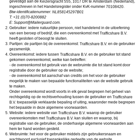
gevestigd aan de
,
,
ongeschikte online content in aanraking komen. Daarvoor enkele tips:
Installeer programma’s voor ouderlijk toezicht op jouw apparaat
. Voorbeelden van
ingeschreven in het Handelsregister onder KvK-nummer
.
programma’s voor ouderlijk toezicht zijn
Netnanny
,
Connectsafely
,
Kaspersky
en
Btw-identificatienummer:
Norton
. Deze programma’s werken zodanig dat toegang tot specifieke websites en
T: +31 (0)70-8200882
online inhoud worden geblokkeerd. Vaak blokkeren deze programma’s standaard al
E:
moc.draugreliaM@troppuS
.
een groot aantal websites waarvan algemeen verondersteld wordt dat deze
Gebruiker: iedere natuurlijke persoon, niet handelend in de uitoefening
ongeschikt zijn voor minderjarigen. Door middel van updates kunnen daar steeds
nieuwe websites aan worden toegevoegd.
van een beroep of bedrijf, die een overeenkomst met
Neem contact op met jouw internetprovider
. Er zijn internetproviders die het mogelijk
heeft gesloten of beoogt te sluiten.
maken dat bepaalde informatie van internet wordt gefilterd. Je kunt jouw
Partijen: de partijen bij de overeenkomst:
en de gebruiker
internetprovider raadplegen om na te vragen of deze service ook voor jou mogelijk
gezamenlijk.
is.
Overeenkomst: iedere tussen
Controleer jouw webbrowser
. Informeer je over de werking van jouw webbrowser
en de gebruiker tot stand
zodat je kunt zien welke websites door jouw minderjarige kinderen zijn bezocht.
gekomen overeenkomst, welke kan betreffen:
Door in geval van ongewenste sitebezoeken jouw minderjarige kinderen daarop
- de overeenkomst tot gebruik van de webruimte die tot stand komt door
aan te spreken, kun je jouw kinderen leren dat de websites niet voor hun geschikt
registratie door de gebruiker op de website;
zijn. Bovendien kun je naar aanleiding daarvan beoordelen in hoeverre jouw kind
- de overeenkomst tot aanschaf van credits om het voor de gebruiker
geïnteresseerd is in bepaalde websites, zodat je bovenstaande tips kunt hanteren.
Praat met jouw kinderen
. Leer jouw minderjarige kinderen dat ze nooit
mogelijk te maken van bepaalde functionaliteiten van de website gebruik
persoonsgegevens of persoonlijke informatie via internet moeten verstrekken aan
te maken.
vreemden, bijvoorbeeld via een chatwebsite. Leer ze ook dat niet iedereen op
Onder overeenkomst wordt voorts in elk geval begrepen het geheel van
internet hoeft te zijn wie ze zeggen te zijn en dat men wel eens verkeerde
rechtsgeldig op de rechtsverhouding tussen de gebruiker en
bedoelingen kan hebben als iemand via het internet contact opneemt met jouw
toepasselijk verklaarde bepaling of uiting, waaronder mede begrepen
kind. Vertel jouw kinderen bovendien dat ze niet met vreemde andere minderjarigen
die zij online hebben ontmoet, moeten afspreken zonder daarover eerst met jou te
het bepaalde in deze algemene voorwaarden.
overleggen. Ook is het raadzaam jouw kind te vertellen dat hij jou meteen moet
Website: iedere website van
waarop de gebruiker
laten weten wanneer iemand op internet contact met hem opneemt of wanneer
overeenkomsten met
kan sluiten en waarop, bij
jouw kind seksueel getinte content of andere content waarvan hij schrikt, op
registratie van de gebruiker, de onderhavige algemene voorwaarden aan
internet tegenkomt.
hem ter hand worden gesteld.
Via deze website verleent
, de exploitant van deze website,
chatdiensten voor entertainmentdoeleinden. Om van deze diensten gebruik te kunnen
Webruimte: het voor de gebruiker middels zijn gebruikersnaam en
maken, heb je credits nodig. Je ontvangt er bij jouw aanmelding een paar gratis, maar
wachtwoord exclusief toegankelijke gedeelte van de website.