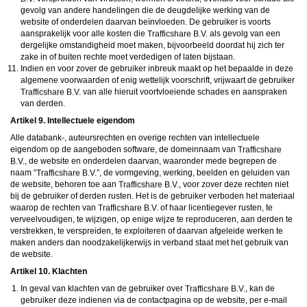
gevolg van andere handelingen die de deugdelijke werking van de
website of onderdelen daarvan beïnvloeden. De gebruiker is voorts
aansprakelijk voor alle kosten die
als gevolg van een
dergelijke omstandigheid moet maken, bijvoorbeeld doordat hij zich ter
zake in of buiten rechte moet verdedigen of laten bijstaan.
Indien en voor zover de gebruiker inbreuk maakt op het bepaalde in deze
algemene voorwaarden of enig wettelijk voorschrift, vrijwaart de gebruiker
van alle hieruit voortvloeiende schades en aanspraken
van derden.
Artikel 9. Intellectuele eigendom
Alle databank-, auteursrechten en overige rechten van intellectuele
eigendom op de aangeboden software, de domeinnaam van
, de website en onderdelen daarvan, waaronder mede begrepen de
naam “
”, de vormgeving, werking, beelden en geluiden van
de website, behoren toe aan
, voor zover deze rechten niet
bij de gebruiker of derden rusten. Het is de gebruiker verboden het materiaal
waarop de rechten van
of haar licentiegever rusten, te
verveelvoudigen, te wijzigen, op enige wijze te reproduceren, aan derden te
verstrekken, te verspreiden, te exploiteren of daarvan afgeleide werken te
maken anders dan noodzakelijkerwijs in verband staat met het gebruik van
de website.
Artikel 10. Klachten
In geval van klachten van de gebruiker over
, kan de
gebruiker deze indienen via de contactpagina op de website, per e-mail