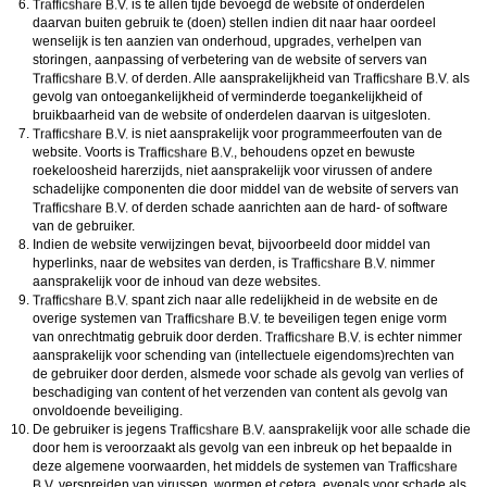
is te allen tijde bevoegd de website of onderdelen
daarvan buiten gebruik te (doen) stellen indien dit naar haar oordeel
wenselijk is ten aanzien van onderhoud, upgrades, verhelpen van
storingen, aanpassing of verbetering van de website of servers van
of derden. Alle aansprakelijkheid van
als
gevolg van ontoegankelijkheid of verminderde toegankelijkheid of
bruikbaarheid van de website of onderdelen daarvan is uitgesloten.
is niet aansprakelijk voor programmeerfouten van de
website. Voorts is
, behoudens opzet en bewuste
roekeloosheid harerzijds, niet aansprakelijk voor virussen of andere
schadelijke componenten die door middel van de website of servers van
of derden schade aanrichten aan de hard- of software
van de gebruiker.
Indien de website verwijzingen bevat, bijvoorbeeld door middel van
hyperlinks, naar de websites van derden, is
nimmer
aansprakelijk voor de inhoud van deze websites.
spant zich naar alle redelijkheid in de website en de
overige systemen van
te beveiligen tegen enige vorm
van onrechtmatig gebruik door derden.
is echter nimmer
aansprakelijk voor schending van (intellectuele eigendoms)rechten van
de gebruiker door derden, alsmede voor schade als gevolg van verlies of
beschadiging van content of het verzenden van content als gevolg van
onvoldoende beveiliging.
De gebruiker is jegens
aansprakelijk voor alle schade die
door hem is veroorzaakt als gevolg van een inbreuk op het bepaalde in
deze algemene voorwaarden, het middels de systemen van
verspreiden van virussen, wormen et cetera, evenals voor schade als