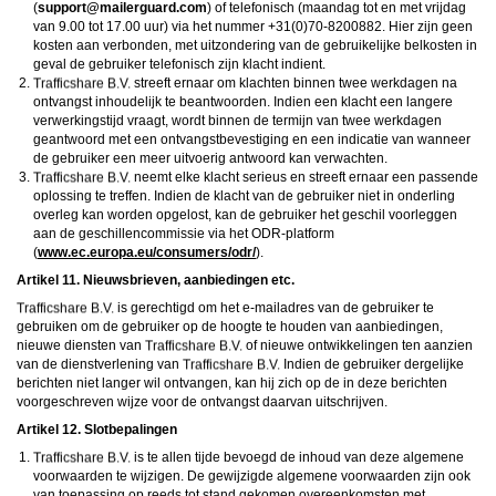
(
moc.draugreliam@troppus
) of telefonisch (maandag tot en met vrijdag
van 9.00 tot 17.00 uur) via het nummer +31(0)70-8200882. Hier zijn geen
kosten aan verbonden, met uitzondering van de gebruikelijke belkosten in
geval de gebruiker telefonisch zijn klacht indient.
streeft ernaar om klachten binnen twee werkdagen na
ontvangst inhoudelijk te beantwoorden. Indien een klacht een langere
verwerkingstijd vraagt, wordt binnen de termijn van twee werkdagen
geantwoord met een ontvangstbevestiging en een indicatie van wanneer
de gebruiker een meer uitvoerig antwoord kan verwachten.
neemt elke klacht serieus en streeft ernaar een passende
oplossing te treffen. Indien de klacht van de gebruiker niet in onderling
overleg kan worden opgelost, kan de gebruiker het geschil voorleggen
aan de geschillencommissie via het ODR-platform
(
www.ec.europa.eu/consumers/odr/
).
Artikel 11. Nieuwsbrieven, aanbiedingen etc.
is gerechtigd om het e-mailadres van de gebruiker te
gebruiken om de gebruiker op de hoogte te houden van aanbiedingen,
nieuwe diensten van
of nieuwe ontwikkelingen ten aanzien
van de dienstverlening van
Indien de gebruiker dergelijke
berichten niet langer wil ontvangen, kan hij zich op de in deze berichten
voorgeschreven wijze voor de ontvangst daarvan uitschrijven.
Artikel 12. Slotbepalingen
is te allen tijde bevoegd de inhoud van deze algemene
voorwaarden te wijzigen. De gewijzigde algemene voorwaarden zijn ook
van toepassing op reeds tot stand gekomen overeenkomsten met