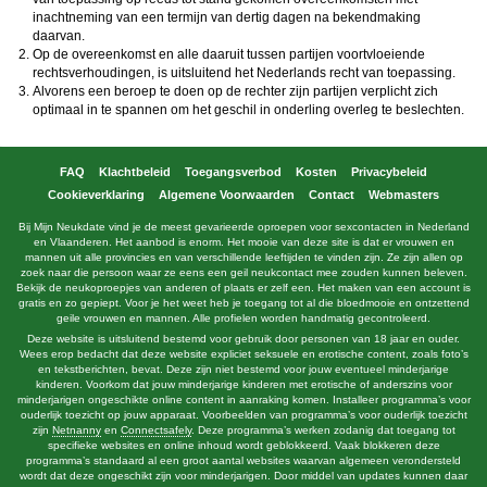
inachtneming van een termijn van dertig dagen na bekendmaking
daarvan.
Op de overeenkomst en alle daaruit tussen partijen voortvloeiende
rechtsverhoudingen, is uitsluitend het Nederlands recht van toepassing.
Alvorens een beroep te doen op de rechter zijn partijen verplicht zich
optimaal in te spannen om het geschil in onderling overleg te beslechten.
FAQ
Klachtbeleid
Toegangsverbod
Kosten
Privacybeleid
Cookieverklaring
Algemene Voorwaarden
Contact
Webmasters
Bij Mijn Neukdate vind je de meest gevarieerde oproepen voor sexcontacten in Nederland
en Vlaanderen. Het aanbod is enorm. Het mooie van deze site is dat er vrouwen en
mannen uit alle provincies en van verschillende leeftijden te vinden zijn. Ze zijn allen op
zoek naar die persoon waar ze eens een geil neukcontact mee zouden kunnen beleven.
Bekijk de neukoproepjes van anderen of plaats er zelf een. Het maken van een account is
gratis en zo gepiept. Voor je het weet heb je toegang tot al die bloedmooie en ontzettend
geile vrouwen en mannen. Alle profielen worden handmatig gecontroleerd.
Deze website is uitsluitend bestemd voor gebruik door personen van 18 jaar en ouder.
Wees erop bedacht dat deze website expliciet seksuele en erotische content, zoals foto’s
en tekstberichten, bevat. Deze zijn niet bestemd voor jouw eventueel minderjarige
kinderen. Voorkom dat jouw minderjarige kinderen met erotische of anderszins voor
minderjarigen ongeschikte online content in aanraking komen. Installeer programma’s voor
ouderlijk toezicht op jouw apparaat. Voorbeelden van programma’s voor ouderlijk toezicht
zijn
Netnanny
en
Connectsafely
. Deze programma’s werken zodanig dat toegang tot
specifieke websites en online inhoud wordt geblokkeerd. Vaak blokkeren deze
programma’s standaard al een groot aantal websites waarvan algemeen verondersteld
wordt dat deze ongeschikt zijn voor minderjarigen. Door middel van updates kunnen daar