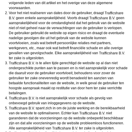
volgende leden van dit artikel en het overige van deze algemene
voorwaarden.
Voor het niet realiseren van dates door de gebruiker, draagt
geen enkele aansprakelijkheid. Voorts draagt
geen
aansprakelijkheid voor de omstandigheid dat het gebruik van de website
niet of niet geheel naar de verwachtingen van de gebruiker is verlopen.
De gebruiker gebruikt de website op eigen risico en draagt de eventuele
nadelige gevolgen die uit het gebruik van de website kunnen
voortvloeien, zoals wat betreft persoonlijke relaties met partners,
werkgevers, etc., maar ook wat betreft financiële schade en alle overige
gevallen van gevolgschade. Elke aansprakelijkheid van
ter zake is uitgesloten.
is te allen tijde gerechtigd de website op al dan niet
ondergeschikte punten aan te passen en is niet aansprakelijk voor schade
die daaruit voor de gebruiker voortvloeit, behoudens voor zover de
gebruiker ter zake onevenredig wordt benadeeld ten aanzien van
betaalde functionaliteiten van de website, in welk geval de gebruiker ten
hoogste aanspraak maakt op restitutie van door hem ter zake verrichtte
betalingen.
is niet aansprakelijk voor schade als gevolg van
onbevoegd gebruik van inloggegevens op de website.
spant zich in om de juiste werking en de bereikbaarheid
van de website te optimaliseren. Echter kan
niet
garanderen dat de voorzieningen op de website onbeperkt beschikbaar
zijn en dat alle voorzieningen op de website probleemloos functioneren.
Alle aansprakelijkheid van
ter zake is uitgesloten.