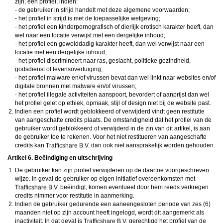
zijn, een profiel, indien:
- de gebruiker in strijd handelt met deze algemene voorwaarden;
- het profiel in strijd is met de toepasselijke wetgeving;
- het profiel een kinderpornografisch of dierlijk erotisch karakter heeft, dan
wel naar een locatie verwijst met een dergelijke inhoud;
- het profiel een gewelddadig karakter heeft, dan wel verwijst naar een
locatie met een dergelijke inhoud;
- het profiel discrimineert naar ras, geslacht, politieke gezindheid,
godsdienst of levensovertuiging;
- het profiel malware en/of virussen bevat dan wel linkt naar websites en/of
digitale bronnen met malware en/of virussen;
- het profiel illegale activiteiten aanspoort, bevordert of aanprijst dan wel
het profiel gelet op ethiek, opmaak, stijl of design niet bij de website past.
Indien een profiel wordt geblokkeerd of verwijderd vindt geen restitutie
van aangeschafte credits plaats. De omstandigheid dat het profiel van de
gebruiker wordt geblokkeerd of verwijderd in de zin van dit artikel, is aan
de gebruiker toe te rekenen. Voor het niet restitueren van aangeschafte
credits kan
dan ook niet aansprakelijk worden gehouden.
Artikel 6. Beëindiging en uitschrijving
De gebruiker kan zijn profiel verwijderen op de daartoe voorgeschreven
wijze. In geval de gebruiker op eigen initiatief overeenkomsten met
beëindigt, komen eventueel door hem reeds verkregen
credits nimmer voor restitutie in aanmerking.
Indien de gebruiker gedurende een aaneengesloten periode van zes (6)
maanden niet op zijn account heeft ingelogd, wordt dit aangemerkt als
inactiviteit. In dat geval is
gerechtigd het profiel van de