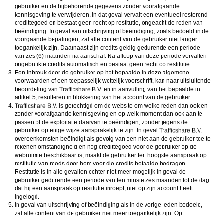
gebruiker en de bijbehorende gegevens zonder voorafgaande
kennisgeving te verwijderen. In dat geval vervalt een eventueel resterend
credittegoed en bestaat geen recht op restitutie, ongeacht de reden van
beëindiging. In geval van uitschrijving of beëindiging, zoals bedoeld in de
voorgaande bepalingen, zal alle content van de gebruiker niet langer
toegankelijk zijn. Daarnaast zijn credits geldig gedurende een periode
van zes (6) maanden na aanschaf. Na afloop van deze periode vervallen
ongebruikte credits automatisch en bestaat geen recht op restitutie.
Een inbreuk door de gebruiker op het bepaalde in deze algemene
voorwaarden of een toepasselijk wettelijk voorschrift, kan naar uitsluitende
beoordeling van
en in aanvulling van het bepaalde in
artikel 5, resulteren in blokkering van het account van de gebruiker.
is gerechtigd om de website om welke reden dan ook en
zonder voorafgaande kennisgeving en op welk moment dan ook aan te
passen of de exploitatie daarvan te beëindigen, zonder jegens de
gebruiker op enige wijze aansprakelijk te zijn. In geval
overeenkomsten beëindigt als gevolg van een niet aan de gebruiker toe te
rekenen omstandigheid en nog credittegoed voor de gebruiker op de
webruimte beschikbaar is, maakt de gebruiker ten hoogste aanspraak op
restitutie van reeds door hem voor die credits betaalde bedragen.
Restitutie is in alle gevallen echter niet meer mogelijk in geval de
gebruiker gedurende een periode van ten minste zes maanden tot de dag
dat hij een aanspraak op restitutie inroept, niet op zijn account heeft
ingelogd.
In geval van uitschrijving of beëindiging als in de vorige leden bedoeld,
zal alle content van de gebruiker niet meer toegankelijk zijn. Op