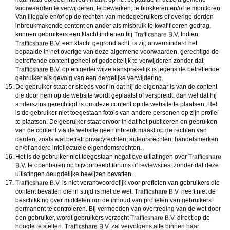
voorwaarden te verwijderen, te bewerken, te blokkeren en/of te monitoren.
Van illegale en/of op de rechten van medegebruikers of overige derden
inbreukmakende content en ander als misbruik te kwalificeren gedrag,
kunnen gebruikers een klacht indienen bij
Indien
een klacht gegrond acht, is zij, onverminderd het
bepaalde in het overige van deze algemene voorwaarden, gerechtigd de
betreffende content geheel of gedeeltelijk te verwijderen zonder dat
op enigerlei wijze aansprakelijk is jegens de betreffende
gebruiker als gevolg van een dergelijke verwijdering.
De gebruiker staat er steeds voor in dat hij de eigenaar is van de content
die door hem op de website wordt geplaatst of verspreidt, dan wel dat hij
anderszins gerechtigd is om deze content op de website te plaatsen. Het
is de gebruiker niet toegestaan foto’s van andere personen op zijn profiel
te plaatsen. De gebruiker staat ervoor in dat het publiceren en gebruiken
van de content via de website geen inbreuk maakt op de rechten van
derden, zoals wat betreft privacyrechten, auteursrechten, handelsmerken
en/of andere intellectuele eigendomsrechten.
Het is de gebruiker niet toegestaan negatieve uitlatingen over
te openbaren op bijvoorbeeld forums of reviewsites, zonder dat deze
uitlatingen deugdelijke bewijzen bevatten.
is niet verantwoordelijk voor profielen van gebruikers die
content bevatten die in strijd is met de wet.
heeft niet de
beschikking over middelen om de inhoud van profielen van gebruikers
permanent te controleren. Bij vermoeden van overtreding van de wet door
een gebruiker, wordt gebruikers verzocht
direct op de
hoogte te stellen.
zal vervolgens alle binnen haar