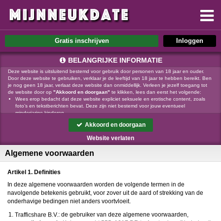
Gratis inschrijven
BELANGRIJKE INFORMATIE
Deze website is uitsluitend bestemd voor gebruik door personen van 18 jaar en ouder.
Door deze website te gebruiken, verklaar je de leeftijd van 18 jaar te hebben bereikt. Ben
je nog geen 18 jaar, verlaat deze website dan onmiddellijk. Verleen je jezelf toegang tot
de website door op
"Akkoord en doorgaan"
te klikken, lees dan eerst het volgende:
Wees erop bedacht dat deze website expliciet seksuele en erotische content, zoals
foto’s en tekstberichten bevat. Deze zijn niet bestemd voor jouw eventueel
minderjarige kinderen.
gebruikt functionele, analytische cookies, social media cookies en
Akkoord en doorgaan
vergelijkbare technieken, zoals Google Webmaster Tools, Google Analytics, Alexa
Certify, Yandex, Hotjar, Histats en Statcounter die automatisch gegevens kunnen
Website verlaten
verzamelen wanneer je de website bezoekt. De gegevens verkregen uit de cookies,
worden gedeeld met derden die de programmatuur daarvoor beschikbaar stellen
Algemene voorwaarden
teneinde het voor
mogelijk te maken.
Wees voorzichtig bij het praten met vreemden via deze website. Je weet immers nooit
of ze goede of verkeerde bedoelingen hebben. Gebruik dan ook nooit jouw
Artikel 1. Definities
achternaam, e-mailadres, huis- of werkadres, telefoonnummer of andere naar jou
herleidbare gegevens op deze website.
In deze algemene voorwaarden worden de volgende termen in de
Zet iemand jou onder druk op deze website, bijvoorbeeld om persoonlijke of financiële
navolgende betekenis gebruikt, voor zover uit de aard of strekking van de
gegevens te verstrekken? Stop dan meteen met het communiceren met deze persoon.
onderhavige bedingen niet anders voortvloeit.
Let er ook op dat mensen in staat zijn op een listige manier dergelijke gegevens van je
te verkrijgen. Communiceer daarom altijd oplettend en voorzichtig via deze website.
: de gebruiker van deze algemene voorwaarden,
Voorkom dat jouw minderjarige kinderen met erotische of anderszins voor minderjarigen