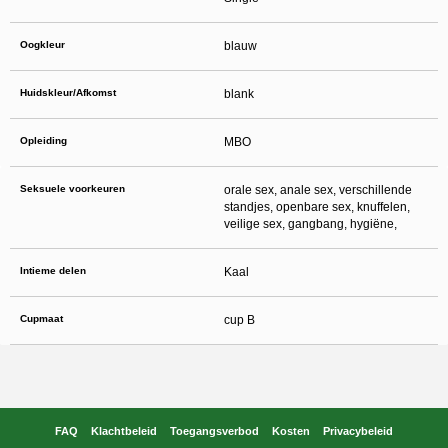
Oogkleur
blauw
Huidskleur/Afkomst
blank
Opleiding
MBO
Seksuele voorkeuren
orale sex, anale sex, verschillende
standjes, openbare sex, knuffelen,
veilige sex, gangbang, hygiëne,
Intieme delen
Kaal
Cupmaat
cup B
FAQ
Klachtbeleid
Toegangsverbod
Kosten
Privacybeleid