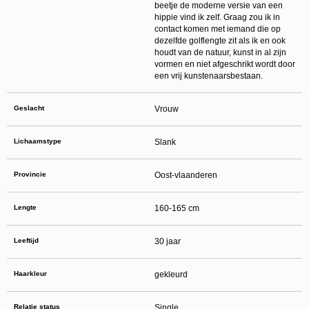
daarna dien je voor credits te betalen. De kosten daarvoor tref je aan bij jouw
beetje de moderne versie van een
bestelling van credits en op de pagina
Kosten
.
hippie vind ik zelf. Graag zou ik in
behoudt zich het recht voor om zelf profielen op deze website aan te
contact komen met iemand die op
maken en namens deze profielen berichten aan jou als gebruiker te verzenden. Door
dezelfde golflengte zit als ik en ook
gebruik van deze website begrijp en accepteer je dat de profielen op deze website
gefingeerd zijn. Deze gefingeerde profielen zijn alleen aangemaakt om berichten en
houdt van de natuur, kunst in al zijn
flirts mee uit te wisselen; fysieke afspraken met de persoon achter een gefingeerd
vormen en niet afgeschrikt wordt door
profiel zijn dan ook niet mogelijk.
een vrij kunstenaarsbestaan.
Deze site wordt beschermd door reCAPTCHA, het
Privacybeleid
en de
Algemene
Voorwaarden
van Google zijn van toepassing.
hanteert een beschermplan met als doel het herkennen en in
Geslacht
Vrouw
bescherming nemen van consumenten die de aard van de diensten op deze website
mogelijk niet begrijpen. Het beschermplan houdt onder meer in dat jijzelf, maar ook
derden een toegangsverbod voor jou kunnen aanvragen. Meer informatie hierover tref
je aan op de pagina
Toegangsverbod
.
Lichaamstype
Slank
Op het gebruik van deze website zijn de
algemene voorwaarden
,
cookieverklaring
en
privacybeleid
van
van toepassing. Door op
"Akkoord en
doorgaan"
te klikken ga je met de
cookieverklaring
en
privacybeleid
akkoord.
Provincie
Oost-vlaanderen
Indien je je op de website registreert, ga je tevens akkoord met de
algemene
voorwaarden
.
Lengte
160-165 cm
Leeftijd
30 jaar
Haarkleur
gekleurd
Relatie status
Single