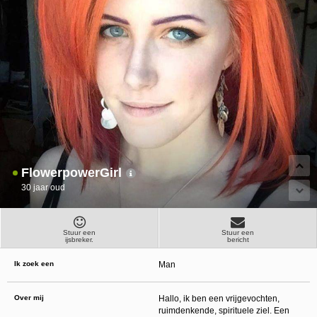
ongeschikte online content in aanraking komen. Daarvoor enkele tips:
Installeer programma’s voor ouderlijk toezicht op jouw apparaat
. Voorbeelden van
programma’s voor ouderlijk toezicht zijn
Netnanny
,
Connectsafely
,
Kaspersky
en
Norton
. Deze programma’s werken zodanig dat toegang tot specifieke websites en
online inhoud worden geblokkeerd. Vaak blokkeren deze programma’s standaard al
een groot aantal websites waarvan algemeen verondersteld wordt dat deze
ongeschikt zijn voor minderjarigen. Door middel van updates kunnen daar steeds
nieuwe websites aan worden toegevoegd.
Neem contact op met jouw internetprovider
. Er zijn internetproviders die het mogelijk
maken dat bepaalde informatie van internet wordt gefilterd. Je kunt jouw
internetprovider raadplegen om na te vragen of deze service ook voor jou mogelijk
is.
Controleer jouw webbrowser
. Informeer je over de werking van jouw webbrowser
zodat je kunt zien welke websites door jouw minderjarige kinderen zijn bezocht.
Door in geval van ongewenste sitebezoeken jouw minderjarige kinderen daarop
aan te spreken, kun je jouw kinderen leren dat de websites niet voor hun geschikt
zijn. Bovendien kun je naar aanleiding daarvan beoordelen in hoeverre jouw kind
FlowerpowerGirl
geïnteresseerd is in bepaalde websites, zodat je bovenstaande tips kunt hanteren.
Praat met jouw kinderen
. Leer jouw minderjarige kinderen dat ze nooit
30 jaar oud
persoonsgegevens of persoonlijke informatie via internet moeten verstrekken aan
vreemden, bijvoorbeeld via een chatwebsite. Leer ze ook dat niet iedereen op
internet hoeft te zijn wie ze zeggen te zijn en dat men wel eens verkeerde
bedoelingen kan hebben als iemand via het internet contact opneemt met jouw
kind. Vertel jouw kinderen bovendien dat ze niet met vreemde andere minderjarigen
Stuur een
Stuur een
ijsbreker.
bericht
die zij online hebben ontmoet, moeten afspreken zonder daarover eerst met jou te
overleggen. Ook is het raadzaam jouw kind te vertellen dat hij jou meteen moet
laten weten wanneer iemand op internet contact met hem opneemt of wanneer
Ik zoek een
Man
jouw kind seksueel getinte content of andere content waarvan hij schrikt, op
internet tegenkomt.
Via deze website verleent
, de exploitant van deze website,
Over mij
Hallo, ik ben een vrijgevochten,
chatdiensten voor entertainmentdoeleinden. Om van deze diensten gebruik te kunnen
ruimdenkende, spirituele ziel. Een
maken, heb je credits nodig. Je ontvangt er bij jouw aanmelding een paar gratis, maar